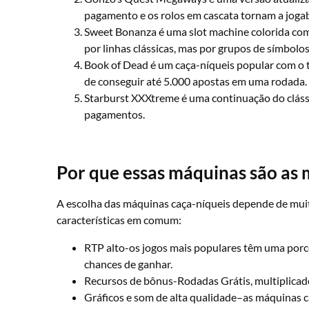
pagamento e os rolos em cascata tornam a jogab
Sweet Bonanza é uma slot machine colorida com
por linhas clássicas, mas por grupos de símbolos
Book of Dead é um caça-níqueis popular com o 
de conseguir até 5.000 apostas em uma rodada.
Starburst XXXtreme é uma continuação do clássi
pagamentos.
Por que essas máquinas são as 
A escolha das máquinas caça-níqueis depende de muit
características em comum:
RTP alto-os jogos mais populares têm uma por
chances de ganhar.
Recursos de bônus-Rodadas Grátis, multiplicado
Gráficos e som de alta qualidade–as máquinas 