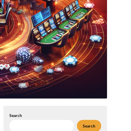
Search
Search