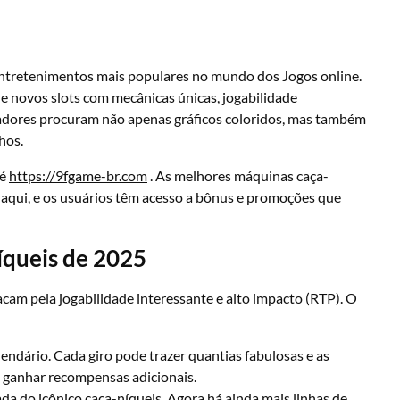
ntretenimentos mais populares no mundo dos Jogos online.
e novos slots com mecânicas únicas, jogabilidade
adores procuram não apenas gráficos coloridos, mas também
hos.
 é
https://9fgame-br.com
. As melhores máquinas caça-
 aqui, e os usuários têm acesso a bônus e promoções que
íqueis de 2025
acam pela jogabilidade interessante e alto impacto (RTP). O
endário. Cada giro pode trazer quantias fabulosas e as
 ganhar recompensas adicionais.
 do icônico caça-níqueis. Agora há ainda mais linhas de