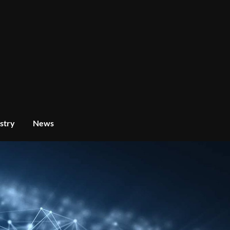
ustry
News