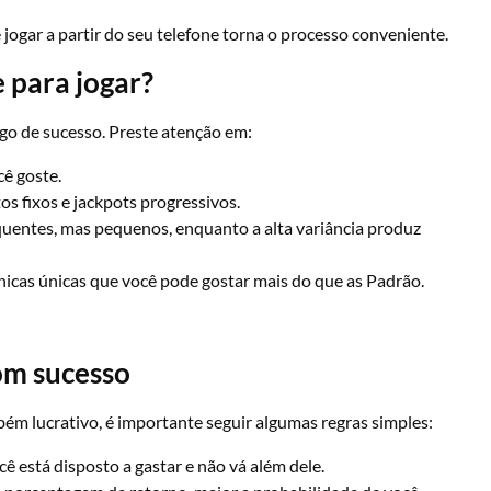
 jogar a partir do seu telefone torna o processo conveniente.
 para jogar?
ogo de sucesso. Preste atenção em:
ê goste.
 fixos e jackpots progressivos.
equentes, mas pequenos, enquanto a alta variância produz
icas únicas que você pode gostar mais do que as Padrão.
com sucesso
ém lucrativo, é importante seguir algumas regras simples:
 está disposto a gastar e não vá além dele.