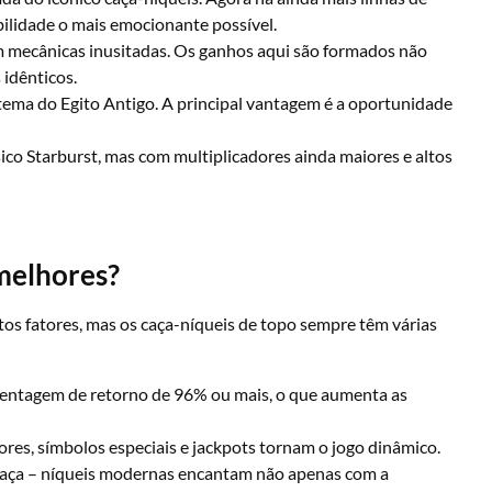
ilidade o mais emocionante possível.
 mecânicas inusitadas. Os ganhos aqui são formados não
 idênticos.
tema do Egito Antigo. A principal vantagem é a oportunidade
co Starburst, mas com multiplicadores ainda maiores e altos
melhores?
os fatores, mas os caça-níqueis de topo sempre têm várias
centagem de retorno de 96% ou mais, o que aumenta as
res, símbolos especiais e jackpots tornam o jogo dinâmico.
caça – níqueis modernas encantam não apenas com a