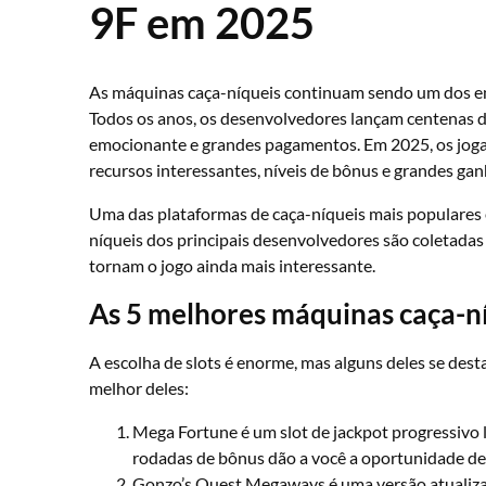
9F em 2025
As máquinas caça-níqueis continuam sendo um dos e
Todos os anos, os desenvolvedores lançam centenas d
emocionante e grandes pagamentos. Em 2025, os jog
recursos interessantes, níveis de bônus e grandes gan
Uma das plataformas de caça-níqueis mais populares
níqueis dos principais desenvolvedores são coletadas
tornam o jogo ainda mais interessante.
As 5 melhores máquinas caça-n
A escolha de slots é enorme, mas alguns deles se dest
melhor deles:
Mega Fortune é um slot de jackpot progressivo l
rodadas de bônus dão a você a oportunidade de
Gonzo’s Quest Megaways é uma versão atualizada